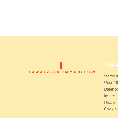
ÜBER
Startsei
Über M
Datensc
Impres
Disclai
Cookie-R