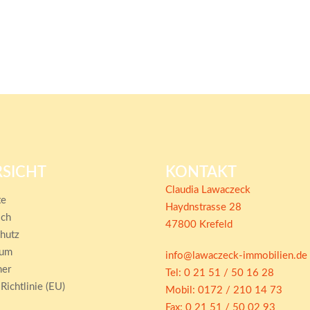
SICHT
KONTAKT
Claudia Lawaczeck
te
Haydnstrasse 28
ich
47800 Krefeld
hutz
sum
info@lawaczeck-immobilien.de
mer
Tel: 0 21 51 / 50 16 28
ichtlinie (EU)
Mobil: 0172 / 210 14 73
Fax: 0 21 51 / 50 02 93